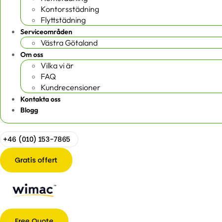
Kontorsstädning
Flyttstädning
Serviceområden
Västra Götaland
Om oss
Vilka vi är
FAQ
Kundrecensioner
Kontakta oss
Blogg
+46 (010) 153-7865
Gratis offert
Free Quote