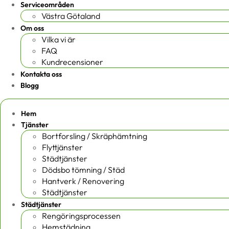
Serviceområden
Västra Götaland
Om oss
Vilka vi är
FAQ
Kundrecensioner
Kontakta oss
Blogg
Hem
Tjänster
Bortforsling / Skräphämtning
Flyttjänster
Städtjänster
Dödsbo tömning / Städ
Hantverk / Renovering
Städtjänster
Städtjänster
Rengöringsprocessen
Hemstädning