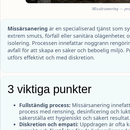
Missärsanering — prof
Missärsanering
är en specialiserad tjänst som sy
extrem smuts, förfall eller sanitära olägenheter, of
isolering. Processen innefattar noggrann rengörin
avfall för att skapa en säker och beboelig miljö. P
utförs effektivt och med diskretion.
3 viktiga punkter
Fullständig process:
Missärsanering innefatt
process med rensning, desinficering och luk
säkerställa ett hygieniskt och säkert resultat
Diskretion och empati:
Uppdragen är ofta kä