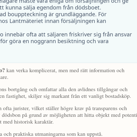
lägare måste vara eniga om försäljningen och ge
att kunna sälja egendom från dödsboet.
rad bouppteckning är grundläggande. För
hos Lantmäteriet innan försäljningen kan
innebär ofta att säljaren friskriver sig från ansvar
rför göra en noggrann besiktning och vara
o?
kan verka komplicerat, men med rätt information och
lare.
ons bortgång och omfattar alla den avlidnes tillgångar och
n fastighet, skiljer sig markant från ett vanligt bostadsköp.
 ofta jurister, vilket ställer högre krav på transparens och
 dödsbon på grund av möjligheten att hitta objekt med potenti
het med historisk karaktär.
ka och praktiska utmaningarna som kan uppstå.