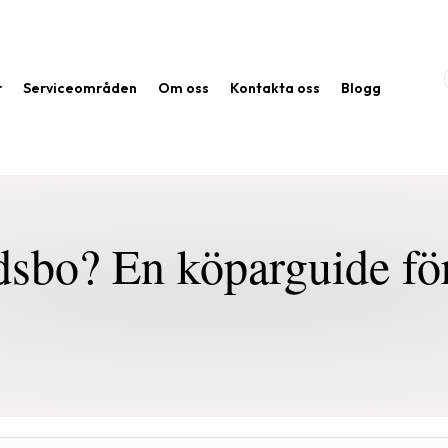
r
Serviceområden
Om oss
Kontakta oss
Blogg
ödsbo? En köparguide fö