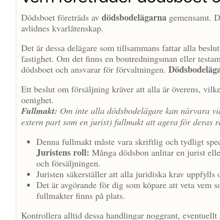
dödsbodelägarna
Dödsboet företräds av
gemensamt. De ä
avlidnes kvarlåtenskap.
Det är dessa delägare som tillsammans fattar alla beslu
fastighet. Om det finns en boutredningsman eller testam
Dödsbodeläga
dödsboet och ansvarar för förvaltningen.
Ett beslut om försäljning kräver att alla är överens, vi
oenighet.
Fullmakt:
Om inte alla dödsbodelägare kan närvara vid 
extern part som en jurist) fullmakt att agera för deras 
Denna fullmakt måste vara skriftlig och tydligt spe
Juristens roll:
Många dödsbon anlitar en jurist ell
och försäljningen.
Juristen säkerställer att alla juridiska krav uppfyl
Det är avgörande för dig som köpare att veta vem so
fullmakter finns på plats.
Kontrollera alltid dessa handlingar noggrant, eventuellt m