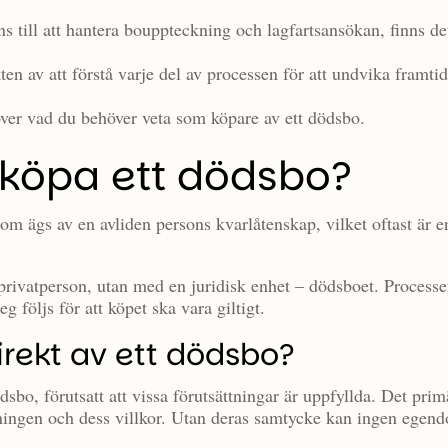
ns till att hantera bouppteckning och lagfartsansökan, finns de
en av att förstå varje del av processen för att undvika framti
t över vad du behöver veta som köpare av ett dödsbo.
 köpa ett dödsbo?
som ägs av en avliden persons kvarlåtenskap, vilket oftast är e
 privatperson, utan med en juridisk enhet – dödsboet. Process
g följs för att köpet ska vara giltigt.
ekt av ett dödsbo?
ödsbo, förutsatt att vissa förutsättningar är uppfyllda. Det prim
ningen och dess villkor. Utan deras samtycke kan ingen egen