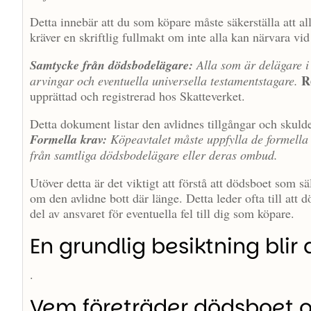
Detta innebär att du som köpare måste säkerställa att all
kräver en skriftlig fullmakt om inte alla kan närvara vi
Samtycke från dödsbodelägare:
Alla som är delägare i
R
arvingar och eventuella universella testamentstagare.
upprättad och registrerad hos Skatteverket.
Detta dokument listar den avlidnes tillgångar och skuld
Formella krav:
Köpeavtalet måste uppfylla de formella k
från samtliga dödsbodelägare eller deras ombud.
Utöver detta är det viktigt att förstå att dödsboet som
om den avlidne bott där länge. Detta leder ofta till att 
del av ansvaret för eventuella fel till dig som köpare.
En grundlig besiktning blir
.
Vem företräder dödsboet o