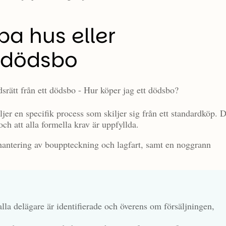
pa hus eller
t dödsbo
öljer en specifik process som skiljer sig från ett standardköp. 
 och att alla formella krav är uppfyllda.
e hantering av bouppteckning och lagfart, samt en noggrann
alla delägare är identifierade och överens om försäljningen,