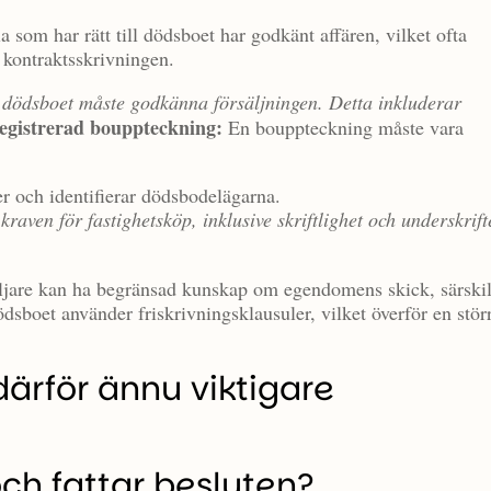
a som har rätt till dödsboet har godkänt affären, vilket ofta
d kontraktsskrivningen.
 dödsboet måste godkänna försäljningen. Detta inkluderar
egistrerad bouppteckning:
En bouppteckning måste vara
er och identifierar dödsbodelägarna.
raven för fastighetsköp, inklusive skriftlighet och underskrift
 säljare kan ha begränsad kunskap om egendomens skick, särskil
dödsboet använder friskrivningsklausuler, vilket överför en stör
 därför ännu viktigare
ch fattar besluten?