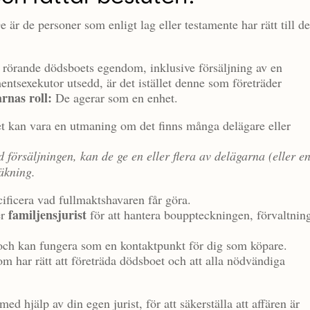
r de personer som enligt lag eller testamente har rätt till d
t rörande dödsboets egendom, inklusive försäljning av en
entsexekutor utsedd, är det istället denne som företräder
rnas roll:
De agerar som en enhet.
lket kan vara en utmaning om det finns många delägare eller
försäljningen, kan de ge en eller flera av delägarna (eller e
räkning.
cificera vad fullmaktshavaren får göra.
familjensjurist
er
för att hantera bouppteckningen, förvaltnin
ls och kan fungera som en kontaktpunkt för dig som köpare.
m har rätt att företräda dödsboet och att alla nödvändiga
ed hjälp av din egen jurist, för att säkerställa att affären är