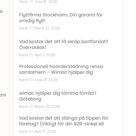
Karin
June 18, 2026
en
Flyttfirma Stockholm: Din garanti för
smidig flytt
Karin
March 27, 2026
Vad kostar det att få skräp bortforslat?
Överraskas!
Karin
April 1, 2026
Professionell hoarderstädning rensa
n
samlarhem – Wimac hjälper dig
Karin
June 29, 2026
wimac hjälper dig tömma förråd i
gen
Göteborg
Karin
March 29, 2026
Vad kostar det att slänga på tippen för
företag? (Viktigt för din B2B-vinkel ell
Karin
April 5, 2026