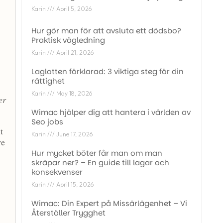
Karin
April 5, 2026
Hur gör man för att avsluta ett dödsbo?
Praktisk vägledning
Karin
April 21, 2026
Laglotten förklarad: 3 viktiga steg för din
rättighet
Karin
May 18, 2026
er
Wimac hjälper dig att hantera i världen av
Seo jobs
t
Karin
June 17, 2026
re
Hur mycket böter får man om man
skräpar ner? – En guide till lagar och
konsekvenser
Karin
April 15, 2026
Wimac: Din Expert på Missärlägenhet – Vi
Återställer Trygghet