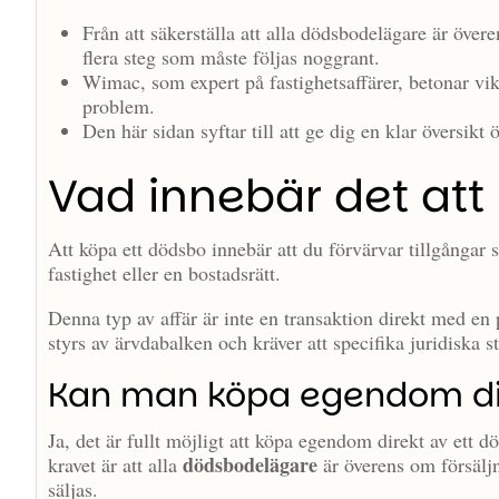
Från att säkerställa att alla dödsbodelägare är övere
flera steg som måste följas noggrant.
Wimac, som expert på fastighetsaffärer, betonar vikt
problem.
Den här sidan syftar till att ge dig en klar översik
Vad innebär det att
Att köpa ett dödsbo innebär att du förvärvar tillgångar 
fastighet eller en bostadsrätt.
Denna typ av affär är inte en transaktion direkt med en
styrs av ärvdabalken och kräver att specifika juridiska ste
Kan man köpa egendom dir
Ja, det är fullt möjligt att köpa egendom direkt av ett d
dödsbodelägare
kravet är att alla
är överens om försälj
säljas.