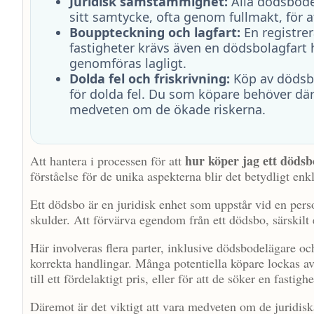
Juridisk samstämmighet:
Alla dödsbode
sitt samtycke, ofta genom fullmakt, för 
Bouppteckning och lagfart:
En registre
fastigheter krävs även en dödsbolagfart 
genomföras lagligt.
Dolda fel och friskrivning:
Köp av dödsbo 
för dolda fel. Du som köpare behöver dä
medveten om de ökade riskerna.
hur köper jag ett dödsb
Att hantera i processen för att
förståelse för de unika aspekterna blir det betydligt enk
Ett dödsbo är en juridisk enhet som uppstår vid en pers
skulder. Att förvärva egendom från ett dödsbo, särskilt e
Här involveras flera parter, inklusive dödsbodelägare och
korrekta handlingar. Många potentiella köpare lockas av
till ett fördelaktigt pris, eller för att de söker en fastig
Däremot är det viktigt att vara medveten om de juridis