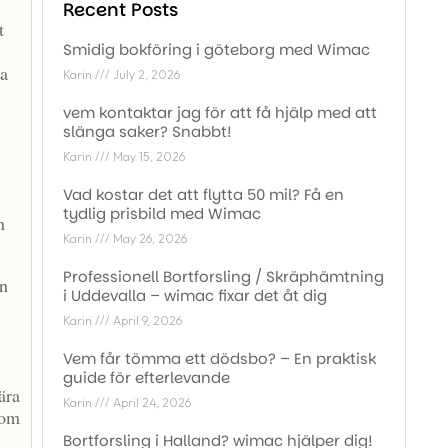
Recent Posts
t
Smidig bokföring i göteborg med Wimac
da
Karin
July 2, 2026
vem kontaktar jag för att få hjälp med att
slänga saker? Snabbt!
Karin
May 15, 2026
Vad kostar det att flytta 50 mil? Få en
tydlig prisbild med Wimac
n
Karin
May 26, 2026
Professionell Bortforsling / Skräphämtning
en
i Uddevalla – wimac fixar det åt dig
Karin
April 9, 2026
Vem får tömma ett dödsbo? – En praktisk
guide för efterlevande
ära
Karin
April 24, 2026
dom
Bortforsling i Halland? wimac hjälper dig!