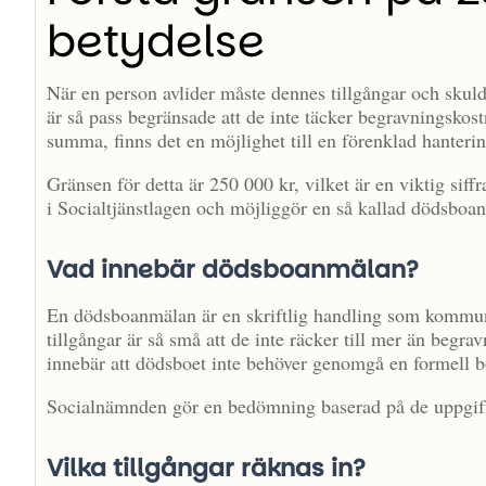
betydelse
När en person avlider måste dennes tillgångar och skul
är så pass begränsade att de inte täcker begravningskos
summa, finns det en möjlighet till en förenklad hanterin
Gränsen för detta är 250 000 kr, vilket är en viktig siffr
i Socialtjänstlagen och möjliggör en så kallad dödsboan
Vad innebär dödsboanmälan?
En dödsboanmälan är en skriftlig handling som kommun
tillgångar är så små att de inte räcker till mer än begr
innebär att dödsboet inte behöver genomgå en formell b
Socialnämnden gör en bedömning baserad på de uppgif
Vilka tillgångar räknas in?