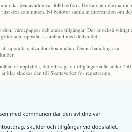
kommun där den avlidne var folkbokförd. De kan ge information
l i just den kommunen. Ni behöver samla in information om de
rdon, värdepapper och andra tillgångar. Det är också viktigt a
gifter som uppstått i samband med dödsfallet.
er att upprätta själva dödsboanmälan. Denna handling ska
kulder.
mälan är uppfyllda, det vill säga att tillgångarna är under 250
r klar skickas den till Skatteverket för registrering.
ssen med kommunen där den avlidne var
outdrag, skulder och tillgångar vid dödsfallet.