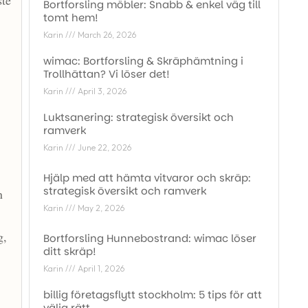
ste
Bortforsling möbler: Snabb & enkel väg till
tomt hem!
Karin
March 26, 2026
wimac: Bortforsling & Skräphämtning i
Trollhättan? Vi löser det!
Karin
April 3, 2026
Luktsanering: strategisk översikt och
ramverk
Karin
June 22, 2026
Hjälp med att hämta vitvaror och skräp:
strategisk översikt och ramverk
n
Karin
May 2, 2026
g,
Bortforsling Hunnebostrand: wimac löser
ditt skräp!
Karin
April 1, 2026
billig företagsflytt stockholm: 5 tips för att
välja rätt