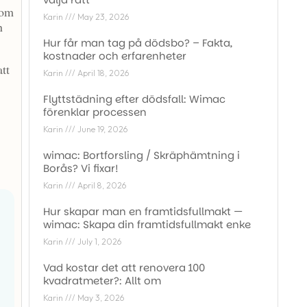
 om
Karin
May 23, 2026
n
Hur får man tag på dödsbo? – Fakta,
kostnader och erfarenheter
tt
Karin
April 18, 2026
Flyttstädning efter dödsfall: Wimac
förenklar processen
Karin
June 19, 2026
wimac: Bortforsling / Skräphämtning i
Borås? Vi fixar!
Karin
April 8, 2026
Hur skapar man en framtidsfullmakt —
wimac: Skapa din framtidsfullmakt enke
Karin
July 1, 2026
Vad kostar det att renovera 100
kvadratmeter?: Allt om
Karin
May 3, 2026