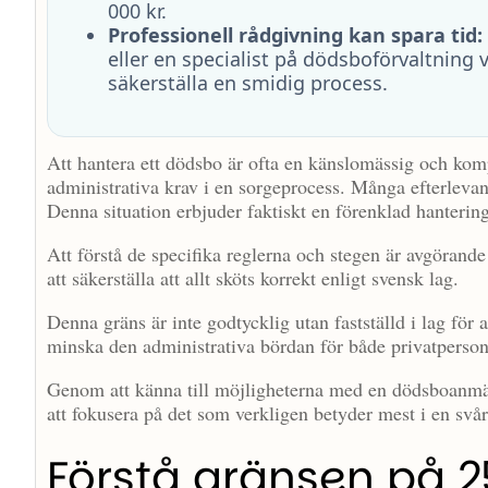
000 kr.
Professionell rådgivning kan spara tid:
eller en specialist på dödsboförvaltning
säkerställa en smidig process.
Att hantera ett dödsbo är ofta en känslomässig och kompl
administrativa krav i en sorgeprocess. Många efterleva
Denna situation erbjuder faktiskt en förenklad hanterin
Att förstå de specifika reglerna och stegen är avgörand
att säkerställa att allt sköts korrekt enligt svensk lag.
Denna gräns är inte godtycklig utan fastställd i lag för 
minska den administrativa bördan för både privatperso
Genom att känna till möjligheterna med en dödsboanmäl
att fokusera på det som verkligen betyder mest i en svår
Förstå gränsen på 2