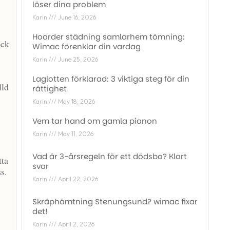
löser dina problem
Karin
June 16, 2026
Hoarder städning samlarhem tömning:
ock
Wimac förenklar din vardag
Karin
June 25, 2026
Laglotten förklarad: 3 viktiga steg för din
lld
rättighet
Karin
May 18, 2026
Vem tar hand om gamla pianon
Karin
May 11, 2026
Vad är 3-årsregeln för ett dödsbo? Klart
tta
svar
s.
Karin
April 22, 2026
Skräphämtning Stenungsund? wimac fixar
det!
Karin
April 2, 2026