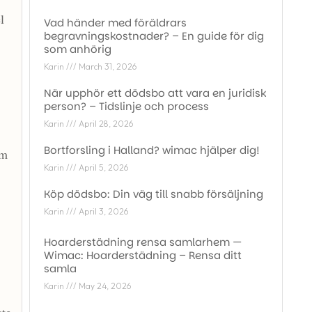
l
Vad händer med föräldrars
begravningskostnader? – En guide för dig
som anhörig
Karin
March 31, 2026
När upphör ett dödsbo att vara en juridisk
person? – Tidslinje och process
Karin
April 28, 2026
Bortforsling i Halland? wimac hjälper dig!
om
Karin
April 5, 2026
Köp dödsbo: Din väg till snabb försäljning
Karin
April 3, 2026
Hoarderstädning rensa samlarhem —
Wimac: Hoarderstädning – Rensa ditt
samla
Karin
May 24, 2026