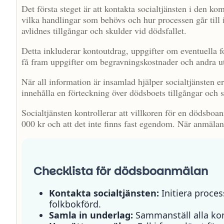
Det första steget är att kontakta socialtjänsten i den 
vilka handlingar som behövs och hur processen går til
avlidnes tillgångar och skulder vid dödsfallet.
Detta inkluderar kontoutdrag, uppgifter om eventuella fo
få fram uppgifter om begravningskostnader och andra ut
När all information är insamlad hjälper socialtjänsten 
innehålla en förteckning över dödsboets tillgångar och s
Socialtjänsten kontrollerar att villkoren för en dödsboan
000 kr och att det inte finns fast egendom. När anmälan ä
Checklista för dödsboanmälan
Kontakta socialtjänsten:
Initiera proce
folkbokförd.
Samla in underlag:
Sammanställ alla kont