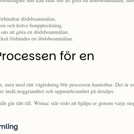
ödsbodelägare inte kan enas om att göra en dödsboanmälan, må
 förhindrar dödsboanmälan.
sen och kräva bouppteckning.
 om att göra en dödsboanmälan.
ckså förhindra en dödsboanmälan.
Processen för en
 men med rätt vägledning blir processen hanterbar. Det är e
er ändå noggrannhet och uppmärksamhet på detaljer.
allt går rätt till. Wimac står redo att hjälpa er genom varje ste
amling