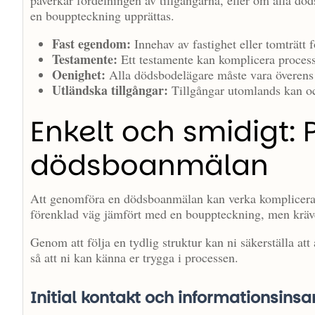
påverkar fördelningen av tillgångarna, eller om alla d
en bouppteckning upprättas.
Fast egendom:
Innehav av fastighet eller tomträtt
Testamente:
Ett testamente kan komplicera proces
Oenighet:
Alla dödsbodelägare måste vara överens
Utländska tillgångar:
Tillgångar utomlands kan o
Enkelt och smidigt: 
dödsboanmälan
Att genomföra en dödsboanmälan kan verka komplicerat,
förenklad väg jämfört med en bouppteckning, men kräv
Genom att följa en tydlig struktur kan ni säkerställa att 
så att ni kan känna er trygga i processen.
Initial kontakt och informationsins