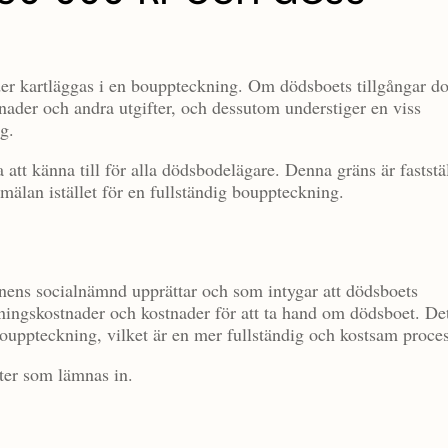
der kartläggas i en bouppteckning. Om dödsboets tillgångar d
tnader och andra utgifter, och dessutom understiger en viss
g.
a att känna till för alla dödsbodelägare. Denna gräns är faststä
mälan istället för en fullständig bouppteckning.
ens socialnämnd upprättar och som intygar att dödsboets
avningskostnader och kostnader för att ta hand om dödsboet. De
ouppteckning, vilket är en mer fullständig och kostsam proces
ter som lämnas in.