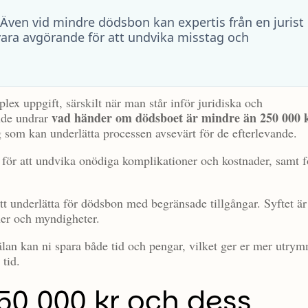
Även vid mindre dödsbon kan expertis från en jurist
 vara avgörande för att undvika misstag och
ex uppgift, särskilt när man står inför juridiska och
vad händer om dödsboet är mindre än 250 000 
nde undrar
g som kan underlätta processen avsevärt för de efterlevande.
e för att undvika onödiga komplikationer och kostnader, samt f
att underlätta för dödsbon med begränsade tillgångar. Syftet är 
ner och myndigheter.
an kan ni spara både tid och pengar, vilket ger er mer utry
 tid.
50 000 kr och dess