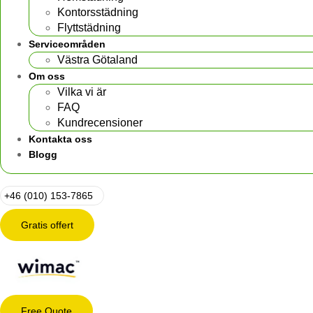
Kontorsstädning
Flyttstädning
Serviceområden
Västra Götaland
Om oss
Vilka vi är
FAQ
Kundrecensioner
Kontakta oss
Blogg
+46 (010) 153-7865
Gratis offert
Free Quote