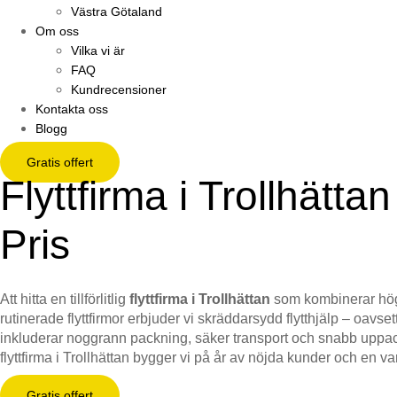
Västra Götaland
Om oss
Vilka vi är
FAQ
Kundrecensioner
Kontakta oss
Blogg
Gratis offert
Flyttfirma i Trollhätta
Pris
Att hitta en tillförlitlig
flyttfirma i Trollhättan
som kombinerar hög s
rutinerade flyttfirmor erbjuder vi skräddarsydd flytthjälp – oavset
inkluderar noggrann packning, säker transport och snabb uppackni
flyttfirma i Trollhättan bygger vi på år av nöjda kunder och en v
Gratis offert