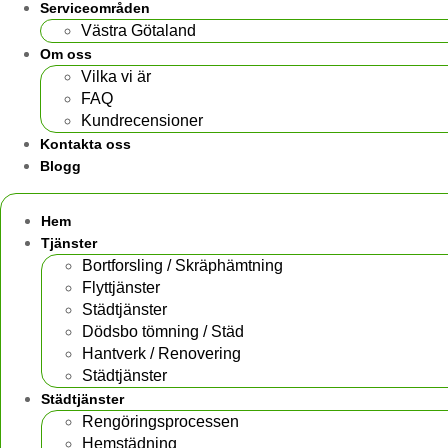
Serviceområden
Västra Götaland
Om oss
Vilka vi är
FAQ
Kundrecensioner
Kontakta oss
Blogg
Hem
Tjänster
Bortforsling / Skräphämtning
Flyttjänster
Städtjänster
Dödsbo tömning / Städ
Hantverk / Renovering
Städtjänster
Städtjänster
Rengöringsprocessen
Hemstädning