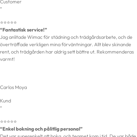
Customer
“
⭐️⭐️⭐️⭐️⭐️
“Fantastisk service!”
Jag anlitade Wimac för städning och trädgårdsarbete, och de
överträffade verkligen mina förväntningar. Allt blev skinande
rent, och trädgården har aldrig sett bättre ut. Rekommenderas
varmt!
Carlos Moya
Kund
“
⭐️⭐️⭐️⭐️⭐️
“Enkel bokning och pålitlig personal”
Det var superenkelt att boka, och teamet kom i tid. De var både