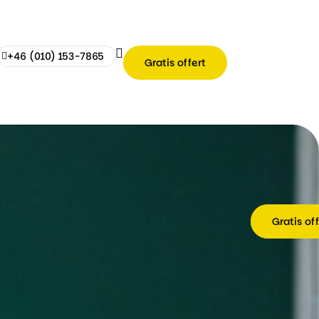
+46 (010) 153-7865
Gratis offert
Gratis of
Gratis of