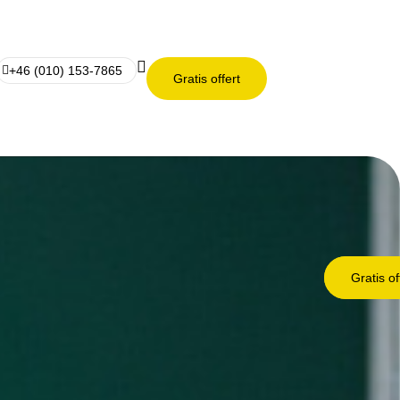
+46 (010) 153-7865
Gratis offert
Gratis of
Gratis of