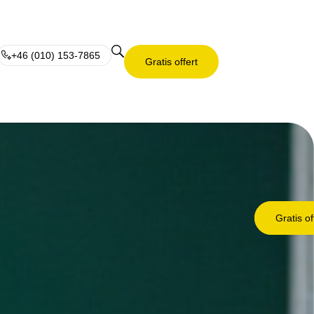
+46 (010) 153-7865
Gratis offert
Gratis of
Gratis of