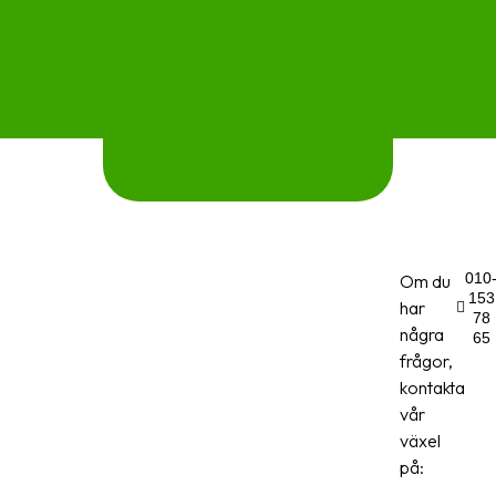
010
Om du
153
har
78
några
65
100%
10+
4.9
frågor,
Nöjda
År i
4.9/5
kontakta
kunder
industrin
recensioner
vår
växel
på: