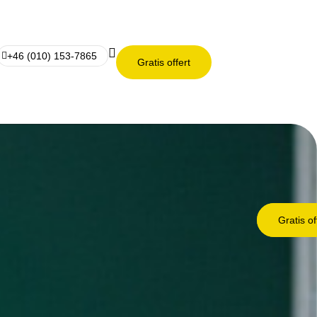
+46 (010) 153-7865
Gratis offert
Gratis of
Gratis of